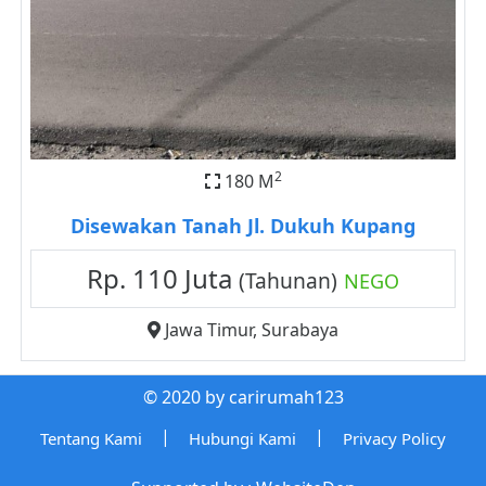
2
180 M
Disewakan Tanah Jl. Dukuh Kupang
Rp. 110 Juta
(Tahunan)
NEGO
Jawa Timur
,
Surabaya
© 2020 by carirumah123
|
|
Tentang Kami
Hubungi Kami
Privacy Policy