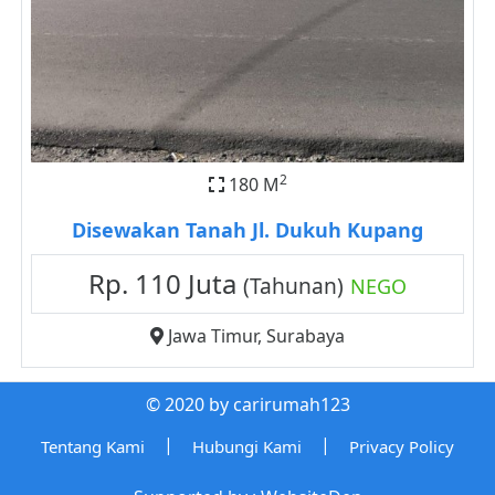
2
180 M
Disewakan Tanah Jl. Dukuh Kupang
Rp. 110 Juta
(Tahunan)
NEGO
Jawa Timur
,
Surabaya
© 2020 by carirumah123
|
|
Tentang Kami
Hubungi Kami
Privacy Policy