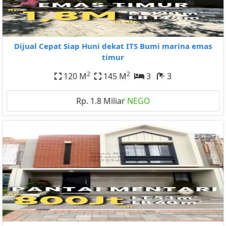
Dijual Cepat Siap Huni dekat ITS Bumi marina emas
timur
2
2
120 M
145 M
3
3
Rp. 1.8 Miliar
NEGO