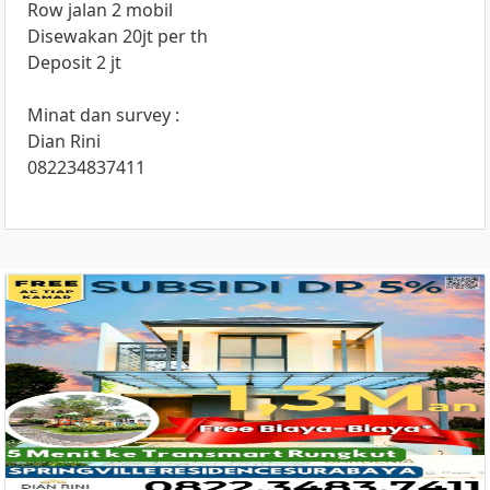
Row jalan 2 mobil
Disewakan 20jt per th
Deposit 2 jt
Minat dan survey :
Dian Rini
082234837411