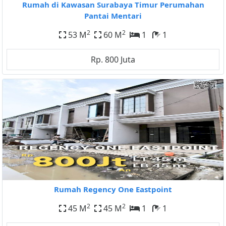
Rumah di Kawasan Surabaya Timur Perumahan
Pantai Mentari
2
2
53 M
60 M
1
1
Rp. 800 Juta
Rumah Regency One Eastpoint
2
2
45 M
45 M
1
1