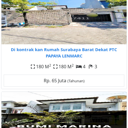
Di kontrak kan Rumah Surabaya Barat Dekat PTC
PAPAYA LENMARC
2
2
180 M
180 M
4
3
Rp. 65 Juta
(Tahunan)