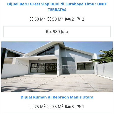
Dijual Baru Gress Siap Huni di Surabaya Timur UNIT
TERBATAS
2
2
50 M
50 M
2
2
Rp. 980 Juta
Dijual Rumah di Kebraon Manis Utara
2
2
75 M
75 M
3
1