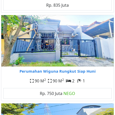
Rp. 835 Juta
Perumahan Wiguna Rungkut Siap Huni
2
2
90 M
90 M
2
1
Rp. 750 Juta
NEGO