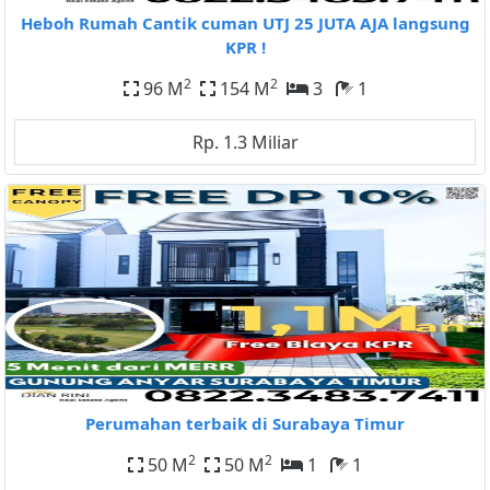
Heboh Rumah Cantik cuman UTJ 25 JUTA AJA langsung
KPR !
2
2
96 M
154 M
3
1
Rp. 1.3 Miliar
Perumahan terbaik di Surabaya Timur
2
2
50 M
50 M
1
1