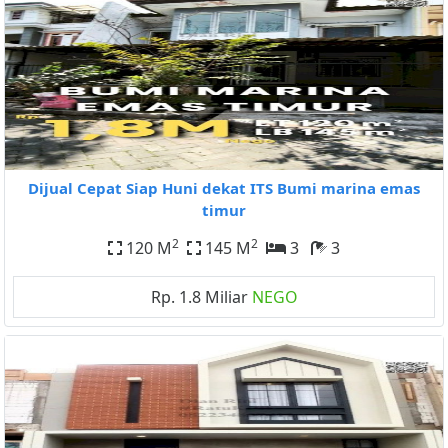
Dijual Cepat Siap Huni dekat ITS Bumi marina emas
timur
2
2
120 M
145 M
3
3
Rp. 1.8 Miliar
NEGO