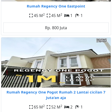
Rumah Regency One Eastpoint
2
2
45 M
45 M
1
1
Rp. 800 Juta
Rumah Regency One Pogot Rumah 2 Lantai cicilan 7
Juta'an aja
2
2
65 M
52 M
2
1