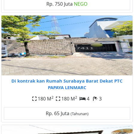
Rp. 750 Juta
NEGO
Di kontrak kan Rumah Surabaya Barat Dekat PTC
PAPAYA LENMARC
2
2
180 M
180 M
4
3
Rp. 65 Juta
(Tahunan)