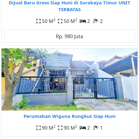
Dijual Baru Gress Siap Huni di Surabaya Timur UNIT
TERBATAS
2
2
50 M
50 M
2
2
Rp. 980 Juta
Perumahan Wiguna Rungkut Siap Huni
2
2
90 M
90 M
2
1