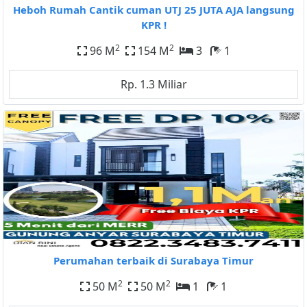
Heboh Rumah Cantik cuman UTJ 25 JUTA AJA langsung
KPR !
2
2
96 M
154 M
3
1
Rp. 1.3 Miliar
Perumahan terbaik di Surabaya Timur
2
2
50 M
50 M
1
1