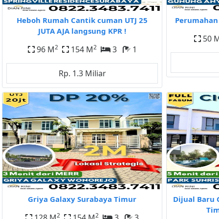
Heboh Rumah Cantik cuman UTJ 25
Perumahan 
JUTA AJA langsung KPR !
50 
2
2
96 M
154 M
3
1
Rp. 1.3 Miliar
Griya Galaxy Surabaya Timur
Dijual Baru 
Tim
2
2
128 M
154 M
3
3