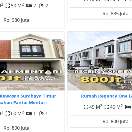
2
2
M
50 M
2
2
Rp. 835 Juta
Rp. 980 Juta
Kawasan Surabaya Timur
Rumah Regency One E
ahan Pantai Mentari
2
2
45 M
45 M
2
2
M
60 M
1
1
Rp. 800 Juta
Rp. 800 Juta