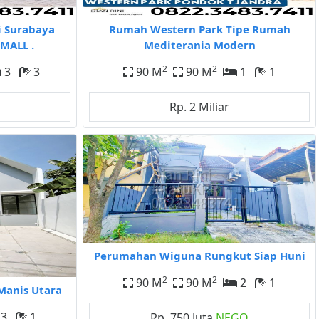
i Surabaya
Rumah Western Park Tipe Rumah
MALL .
Mediterania Modern
2
2
3
3
90 M
90 M
1
1
Rp. 2 Miliar
Perumahan Wiguna Rungkut Siap Huni
2
2
90 M
90 M
2
1
Manis Utara
3
1
Rp. 750 Juta
NEGO