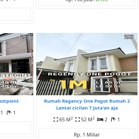
astpoint
Rumah Regency One Pogot Rumah 2
Lantai cicilan 7 Juta'an aja
1
1
2
2
65 M
52 M
2
1
Rp. 1 Miliar