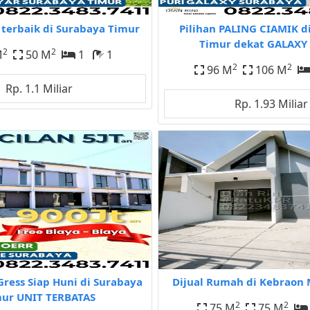
terbaik di Surabaya Timur
Pilihan PALING CIAMIK d
Timur dekat GALAXY 
2
2
M
50 M
1
1
2
2
96 M
106 M
Rp. 1.1 Miliar
Rp. 1.93 Miliar
Gress Siap Huni di Surabaya
Dijual Rumah di Kebraon 
ur UNIT TERBATAS
2
2
75 M
75 M