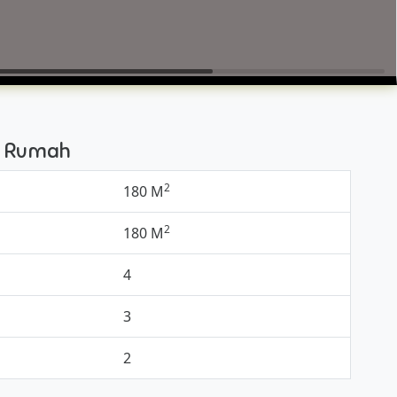
si Rumah
2
180 M
2
180 M
4
3
2