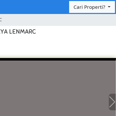
Cari Properti?
C
PAYA LENMARC