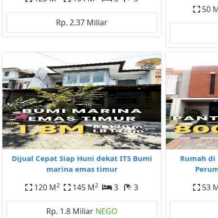
50 
Rp. 2.37 Miliar
Dijual Cepat Siap Huni dekat ITS Bumi
Rumah di 
marina emas timur
Perum
2
2
120 M
145 M
3
3
53 
Rp. 1.8 Miliar
NEGO