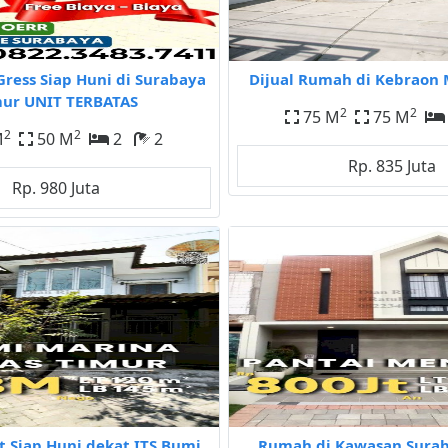
Gress Siap Huni di Surabaya
Dijual Rumah di Kebraon 
ur UNIT TERBATAS
2
2
75 M
75 M
2
2
M
50 M
2
2
Rp. 835 Juta
Rp. 980 Juta
t Siap Huni dekat ITS Bumi
Rumah di Kawasan Sura