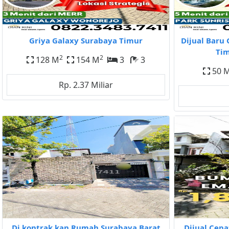
Griya Galaxy Surabaya Timur
Dijual Baru 
Tim
2
2
128 M
154 M
3
3
50 
Rp. 2.37 Miliar
Di kontrak kan Rumah Surabaya Barat
Dijual Cepa