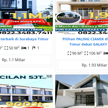
terbaik di Surabaya Timur
Pilihan PALING CIAMIK d
Timur dekat GALAXY 
2
2
M
50 M
1
1
2
2
96 M
106 M
Rp. 1.1 Miliar
Rp. 1.93 Miliar