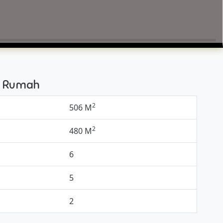
si Rumah
2
506 M
2
480 M
6
5
2