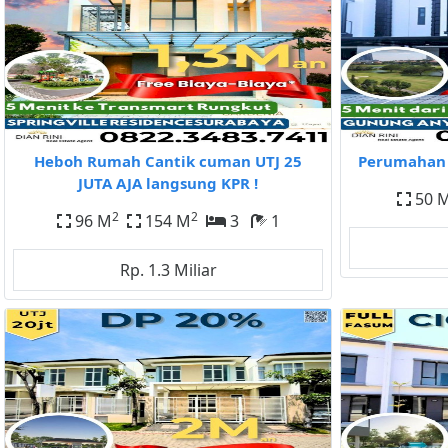
Heboh Rumah Cantik cuman UTJ 25
Perumahan 
JUTA AJA langsung KPR !
50 
2
2
96 M
154 M
3
1
Rp. 1.3 Miliar