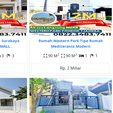
i Surabaya
Rumah Western Park Tipe Rumah
MALL .
Mediterania Modern
2
2
3
3
90 M
90 M
1
1
Rp. 2 Miliar