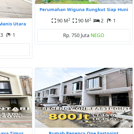
Perumahan Wiguna Rungkut Siap Huni
2
2
90 M
90 M
2
1
Manis Utara
3
1
Rp. 750 Juta
NEGO
baya Timur
Rumah Regency One Eastpoint