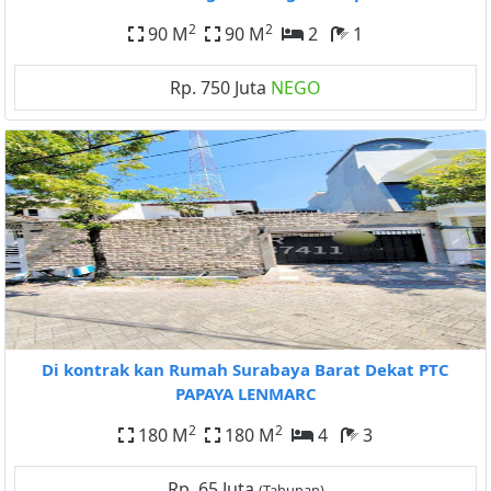
2
2
90 M
90 M
2
1
Rp. 750 Juta
NEGO
Di kontrak kan Rumah Surabaya Barat Dekat PTC
PAPAYA LENMARC
2
2
180 M
180 M
4
3
Rp. 65 Juta
(Tahunan)