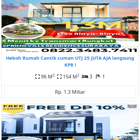
Heboh Rumah Cantik cuman UTJ 25 JUTA AJA langsung
KPR !
2
2
96 M
154 M
3
1
Rp. 1.3 Miliar