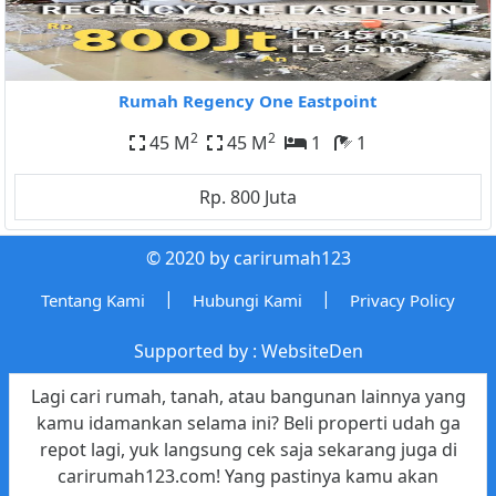
Rumah Regency One Eastpoint
2
2
45 M
45 M
1
1
Rp. 800 Juta
© 2020 by carirumah123
|
|
Tentang Kami
Hubungi Kami
Privacy Policy
Supported by :
WebsiteDen
Lagi cari rumah, tanah, atau bangunan lainnya yang
kamu idamankan selama ini? Beli properti udah ga
repot lagi, yuk langsung cek saja sekarang juga di
carirumah123.com! Yang pastinya kamu akan