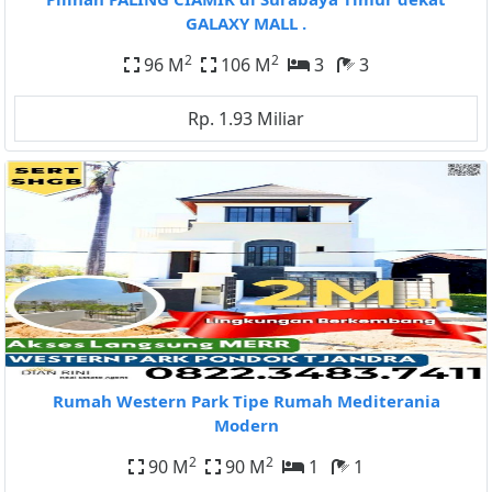
GALAXY MALL .
2
2
96 M
106 M
3
3
Rp. 1.93 Miliar
Rumah Western Park Tipe Rumah Mediterania
Modern
2
2
90 M
90 M
1
1