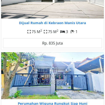
Dijual Rumah di Kebraon Manis Utara
2
2
75 M
75 M
3
1
Rp. 835 Juta
Perumahan Wiguna Rungkut Siap Huni