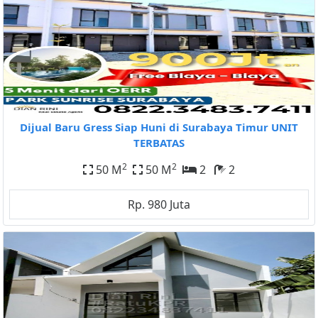
Dijual Baru Gress Siap Huni di Surabaya Timur UNIT
TERBATAS
2
2
50 M
50 M
2
2
Rp. 980 Juta