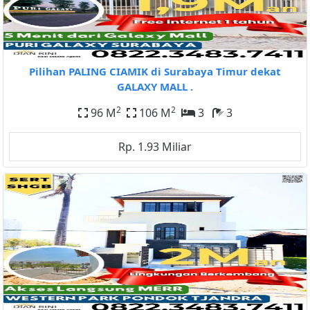
Pilihan PALING CIAMIK di Surabaya Timur dekat
GALAXY MALL .
2
2
96 M
106 M
3
3
Rp. 1.93 Miliar