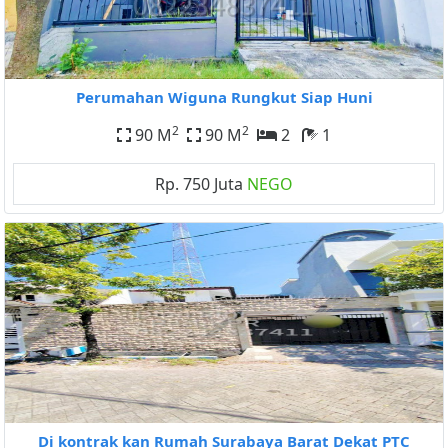
Perumahan Wiguna Rungkut Siap Huni
2
2
90 M
90 M
2
1
Rp. 750 Juta
NEGO
Di kontrak kan Rumah Surabaya Barat Dekat PTC