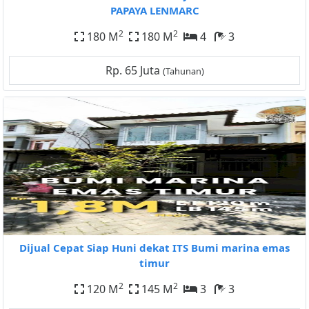
PAPAYA LENMARC
2
2
180 M
180 M
4
3
Rp. 65 Juta
(Tahunan)
Dijual Cepat Siap Huni dekat ITS Bumi marina emas
timur
2
2
120 M
145 M
3
3