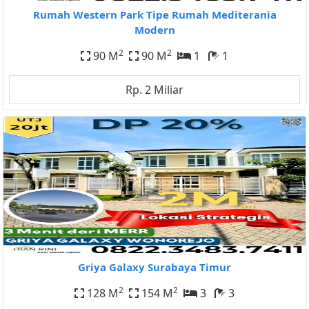
Rumah Western Park Tipe Rumah Mediterania
Modern
2
2
90 M
90 M
1
1
Rp. 2 Miliar
Griya Galaxy Surabaya Timur
2
2
128 M
154 M
3
3