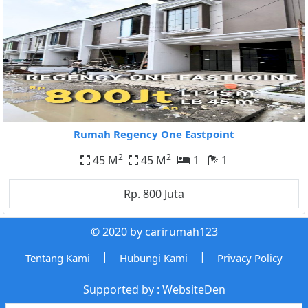
Rumah Regency One Eastpoint
2
2
45 M
45 M
1
1
Rp. 800 Juta
© 2020 by carirumah123
|
|
Tentang Kami
Hubungi Kami
Privacy Policy
Supported by :
WebsiteDen