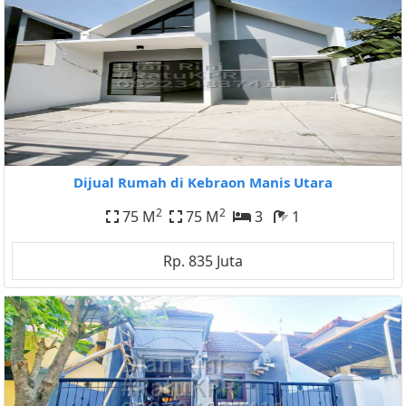
Dijual Rumah di Kebraon Manis Utara
2
2
75 M
75 M
3
1
Rp. 835 Juta