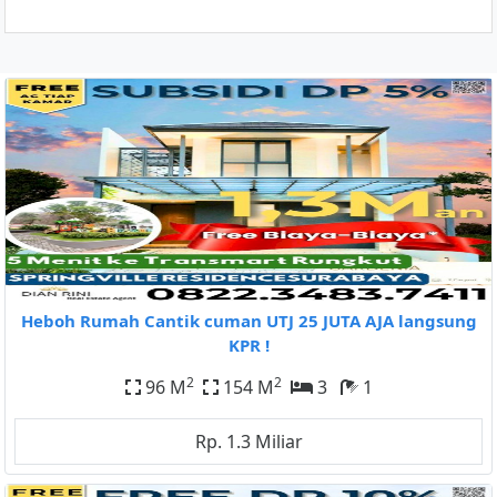
Heboh Rumah Cantik cuman UTJ 25 JUTA AJA langsung
KPR !
2
2
96 M
154 M
3
1
Rp. 1.3 Miliar