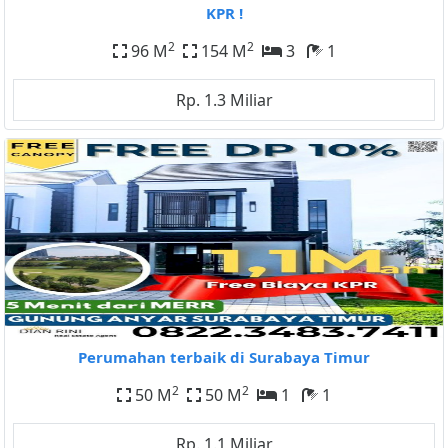
KPR !
2
2
96 M
154 M
3
1
Rp. 1.3 Miliar
Perumahan terbaik di Surabaya Timur
2
2
50 M
50 M
1
1
Rp. 1.1 Miliar