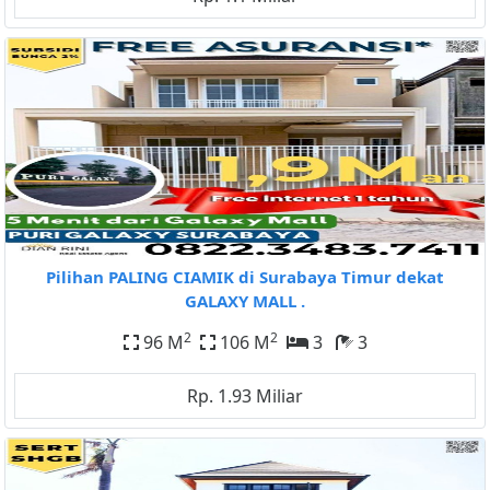
Pilihan PALING CIAMIK di Surabaya Timur dekat
GALAXY MALL .
2
2
96 M
106 M
3
3
Rp. 1.93 Miliar