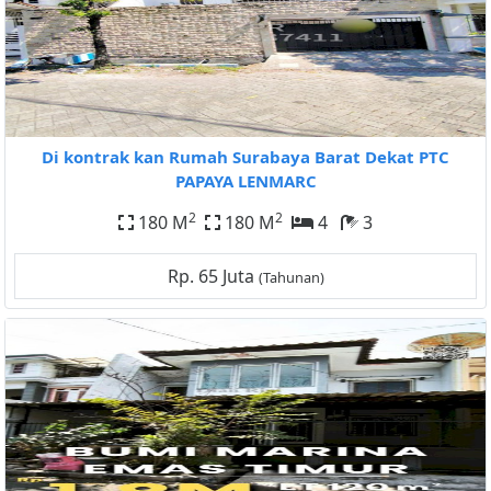
Di kontrak kan Rumah Surabaya Barat Dekat PTC
PAPAYA LENMARC
2
2
180 M
180 M
4
3
Rp. 65 Juta
(Tahunan)