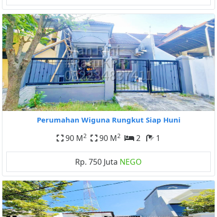
Perumahan Wiguna Rungkut Siap Huni
2
2
90 M
90 M
2
1
Rp. 750 Juta
NEGO