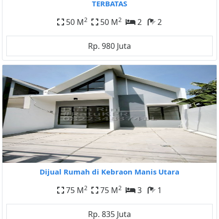
TERBATAS
2
2
50 M
50 M
2
2
Rp. 980 Juta
Dijual Rumah di Kebraon Manis Utara
2
2
75 M
75 M
3
1
Rp. 835 Juta