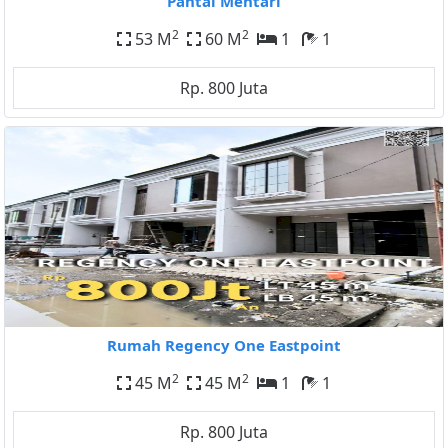
Pantai Mentari
2
2
53 M
60 M
1
1
Rp. 800 Juta
Rumah Regency One Eastpoint
2
2
45 M
45 M
1
1
Rp. 800 Juta