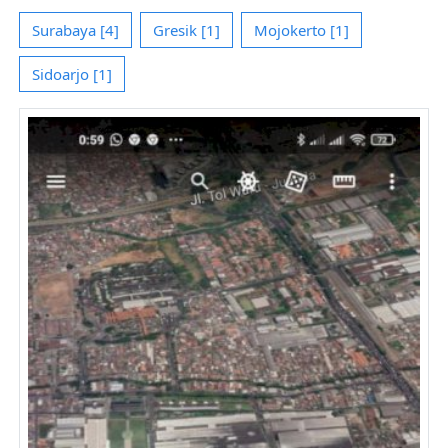
Surabaya [4]
Gresik [1]
Mojokerto [1]
Sidoarjo [1]