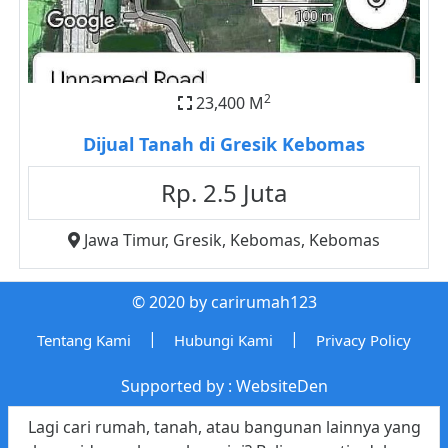
2
23,400 M
Dijual Tanah di Gresik Kebomas
Rp. 2.5 Juta
Jawa Timur
,
Gresik
,
Kebomas
,
Kebomas
© 2020 by carirumah123
|
|
Tentang Kami
Hubungi Kami
Privacy Policy
Supported by :
WebsiteDen
Lagi cari rumah, tanah, atau bangunan lainnya yang