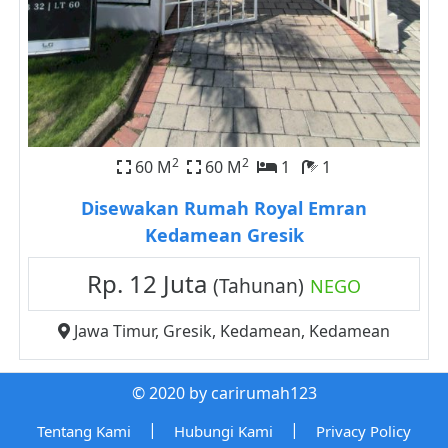
2
2
60 M
60 M
1
1
Disewakan Rumah Royal Emran
Kedamean Gresik
Rp. 12 Juta
(Tahunan)
NEGO
Jawa Timur
,
Gresik
,
Kedamean
,
Kedamean
© 2020 by carirumah123
|
|
Tentang Kami
Hubungi Kami
Privacy Policy