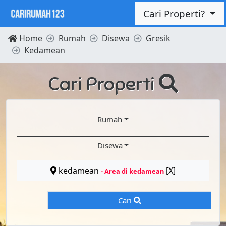
Cari Properti?
Home
Rumah
Disewa
Gresik
Kedamean
Cari Properti
Rumah
Disewa
kedamean
[X]
- Area di kedamean
Cari