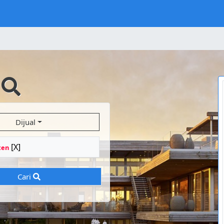
i
Dijual
[X]
ten
Cari