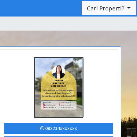
Cari Properti?
082234xxxxxxx