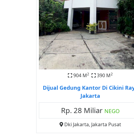
2
2
904 M
390 M
Dijual Gedung Kantor Di Cikini Ra
Jakarta
Rp. 28 Miliar
NEGO
Dki Jakarta
,
Jakarta Pusat