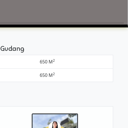
i Gudang
2
650 M
2
650 M