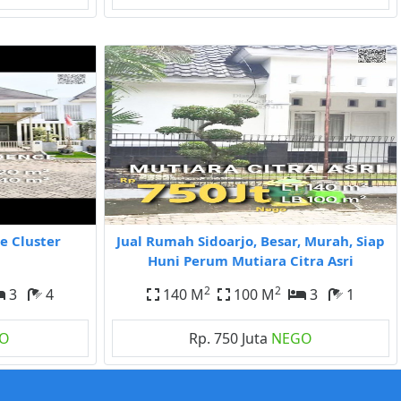
e Cluster
Jual Rumah Sidoarjo, Besar, Murah, Siap
Huni Perum Mutiara Citra Asri
2
2
3
4
140 M
100 M
3
1
O
Rp. 750 Juta
NEGO