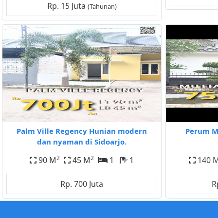
Rp. 15 Juta
(Tahunan)
Palm Ville Regency Hunian modern
Perum Mu
dan nyaman di Sidoarjo.
2
2
90 M
45 M
1
1
140 
Rp. 700 Juta
R