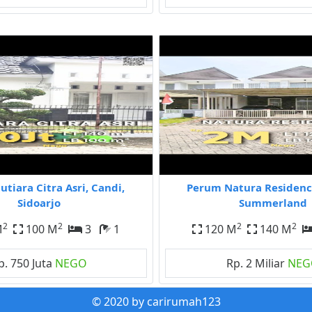
tiara Citra Asri, Candi,
Perum Natura Residenc
Sidoarjo
Summerland
2
2
2
2
M
100 M
3
1
120 M
140 M
p. 750 Juta
NEGO
Rp. 2 Miliar
NEG
© 2020 by carirumah123