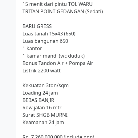
15 menit dari pintu TOL WARU
TRITAN POINT GEDANGAN (Sedati)
BARU GRESS
Luas tanah 15x43 (650)
Luas bangunan 650
1 kantor
1 kamar mandi (wc duduk)
Bonus Tandon Air + Pompa Air
Listrik 2200 watt
Kekuatan 3ton/sqm
Loading 24 jam
BEBAS BANJIR
Row jalan 16 mtr
Surat SHGB MURNI
Keamanan 24 jam
Rp. 7.260.000.000 (include ppn)