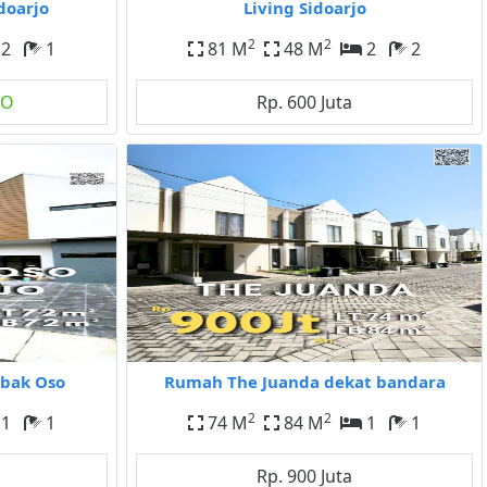
doarjo
Living Sidoarjo
2
2
2
1
81 M
48 M
2
2
GO
Rp. 600 Juta
bak Oso
Rumah The Juanda dekat bandara
2
2
1
1
74 M
84 M
1
1
Rp. 900 Juta