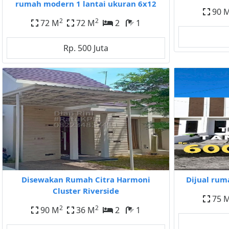
rumah modern 1 lantai ukuran 6x12
90 
2
2
72 M
72 M
2
1
Rp. 500 Juta
Disewakan Rumah Citra Harmoni
Dijual rum
Cluster Riverside
75 
2
2
90 M
36 M
2
1