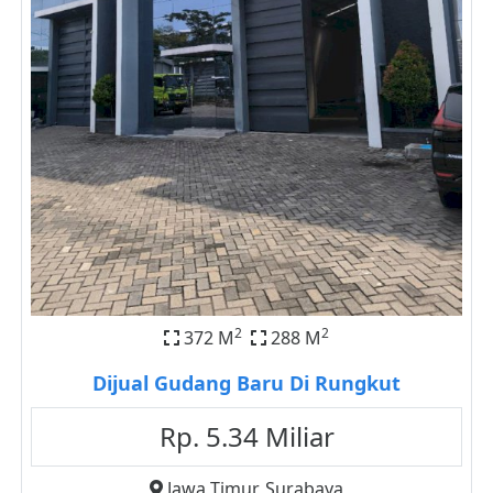
2
2
372 M
288 M
Dijual Gudang Baru Di Rungkut
Rp. 5.34 Miliar
Jawa Timur
,
Surabaya