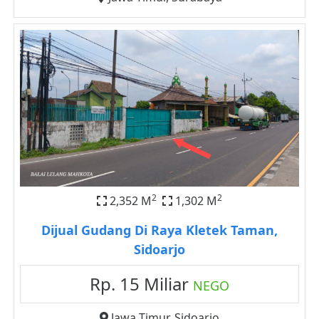
2
2
2,352 M
1,302 M
Dijual Gudang Di Raya Kletek Taman,
Sidoarjo
Rp. 15 Miliar
NEGO
Jawa Timur
,
Sidoarjo