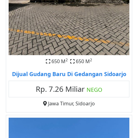
2
2
650 M
650 M
Dijual Gudang Baru Di Gedangan Sidoarjo
Rp. 7.26 Miliar
NEGO
Jawa Timur
,
Sidoarjo