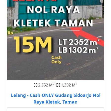
2
2
2,352 M
1,302 M
Lelang - Cash ONLY Gudang Sidoarjo Nol
Raya Kletek, Taman