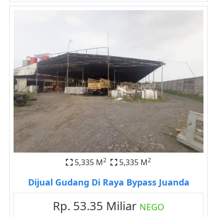
2
2
5,335 M
5,335 M
Dijual Gudang Di Raya Bypass Juanda
Rp. 53.35 Miliar
NEGO