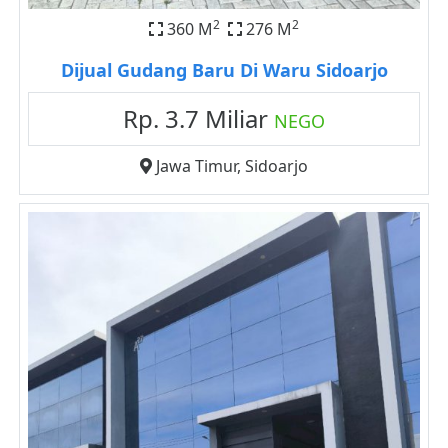
2
2
360 M
276 M
Dijual Gudang Baru Di Waru Sidoarjo
Rp. 3.7 Miliar
NEGO
Jawa Timur
,
Sidoarjo