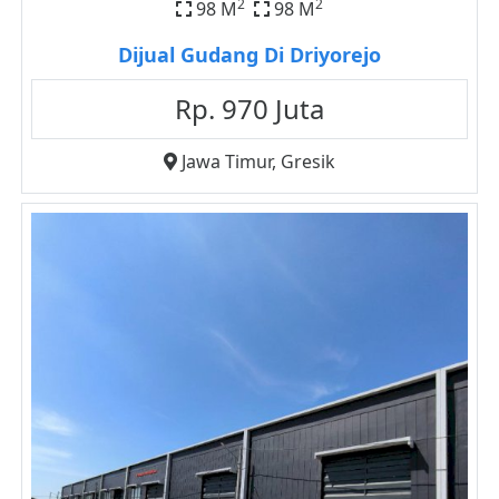
2
2
98 M
98 M
Dijual Gudang Di Driyorejo
Rp. 970 Juta
Jawa Timur
,
Gresik