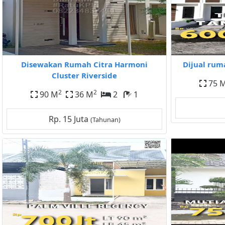
Disewakan Rumah Citra Harmoni
Dijual rum
Cluster Riverside
75 
2
2
90 M
36 M
2
1
Rp. 15 Juta
(Tahunan)