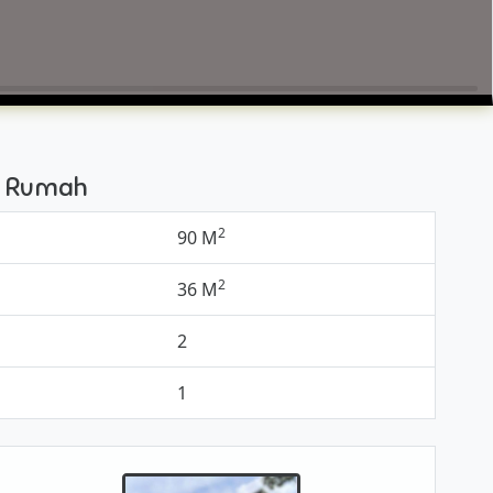
si Rumah
2
90 M
2
36 M
2
1