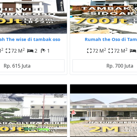
ah The wise di tambak oso
Rumah the Oso di Tam
2
2
2
2
M
72 M
2
1
72 M
72 M
Rp. 615 Juta
Rp. 700 Juta