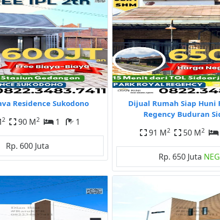
ava Residence Sukodono
Dijual Rumah Siap Huni 
Regency Buduran Si
2
2
M
90 M
1
1
2
2
91 M
50 M
Rp. 600 Juta
Rp. 650 Juta
NE