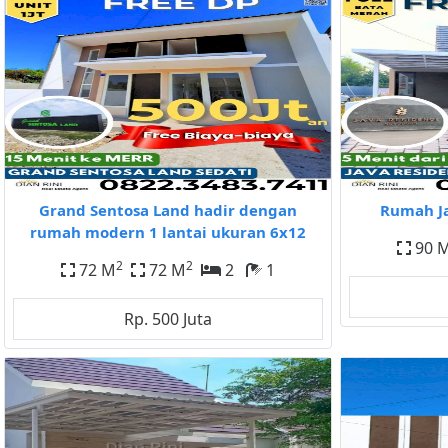
Grand Sentosa Land hadir dengan
Rumah J
rumah modern 1 lantai ukuran 6x12
90 
2
2
72 M
72 M
2
1
Rp. 500 Juta