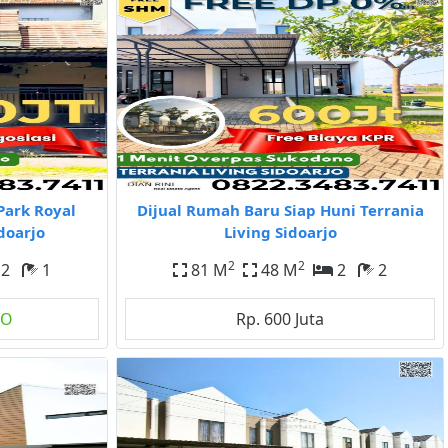
Park Royal
Dijual Rumah Baru Siap Huni Terrania
doarjo
Living Sidoarjo
2
2
2
1
81 M
48 M
2
2
GO
Rp. 600 Juta