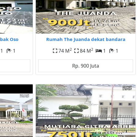
bak Oso
Rumah The Juanda dekat bandara
2
2
1
1
74 M
84 M
1
1
Rp. 900 Juta