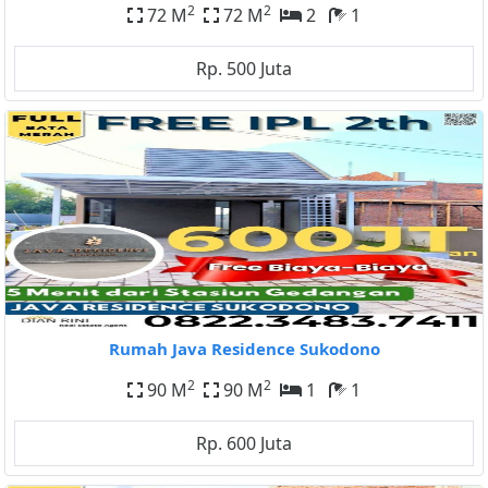
2
2
72 M
72 M
2
1
Rp. 500 Juta
Rumah Java Residence Sukodono
2
2
90 M
90 M
1
1
Rp. 600 Juta