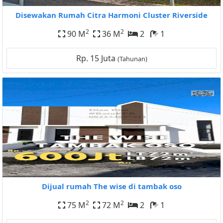
Disewakan Rumah Citra Harmoni Cluster Riverside
2
2
90 M
36 M
2
1
Rp. 15 Juta
(Tahunan)
Dijual rumah The wise di tambak oso
2
2
75 M
72 M
2
1