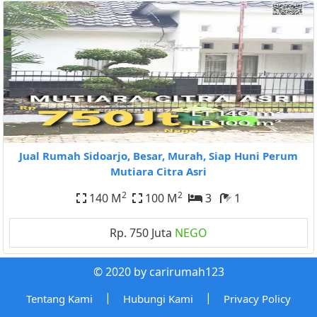
Jual Rumah Sidoarjo, Besar, Murah, Siap Huni Perum
Mutiara Citra Asri
2
2
140 M
100 M
3
1
Rp. 750 Juta
NEGO
© 2020 by carirumah123
|
|
Tentang Kami
Hubungi Kami
Privacy Policy