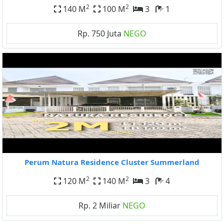
2
2
140 M
100 M
3
1
Rp. 750 Juta
NEGO
Perum Natura Residence Cluster Summerland
2
2
120 M
140 M
3
4
Rp. 2 Miliar
NEGO