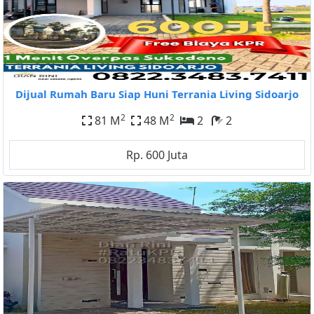
Dijual Rumah Baru Siap Huni Terrania Living Sidoarjo
2
2
81 M
48 M
2
2
Rp. 600 Juta