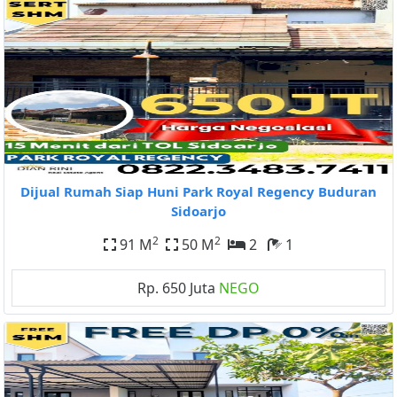
Dijual Rumah Siap Huni Park Royal Regency Buduran
Sidoarjo
2
2
91 M
50 M
2
1
Rp. 650 Juta
NEGO