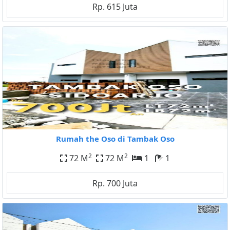
Rp. 615 Juta
Rumah the Oso di Tambak Oso
2
2
72 M
72 M
1
1
Rp. 700 Juta