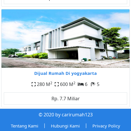
Dijual Rumah Di yogyakarta
2
2
280 M
600 M
6
5
Rp. 7.7 Miliar
© 2020 by carirumah123
|
|
Tentang Kami
Hubungi Kami
Privacy Policy