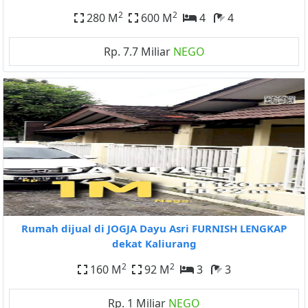
2
2
280 M
600 M
4
4
Rp. 7.7 Miliar
NEGO
Rumah dijual di JOGJA Dayu Asri FURNISH LENGKAP
dekat Kaliurang
2
2
160 M
92 M
3
3
Rp. 1 Miliar
NEGO