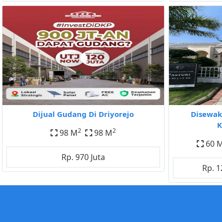
Dijual Gudang Di Driyorejo
Disewak
K
2
2
98 M
98 M
60 
Rp. 970 Juta
Rp. 1