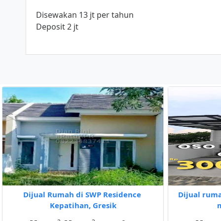
Disewakan 13 jt per tahun
Deposit 2 jt
Dijual Rumah di SWP Residence
Dijual rum
Kepatihan, Gresik
m