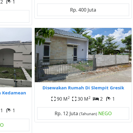
2
1
Rp. 400 Juta
Disewakan Rumah Di Slempit Gresik
an Kedamean
2
2
90 M
30 M
2
1
1
1
Rp. 12 Juta
NEGO
(Tahunan)
GO