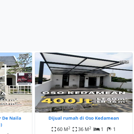
 De Naila
Dijual rumah di Oso Kedamean
)
2
2
60 M
36 M
1
1