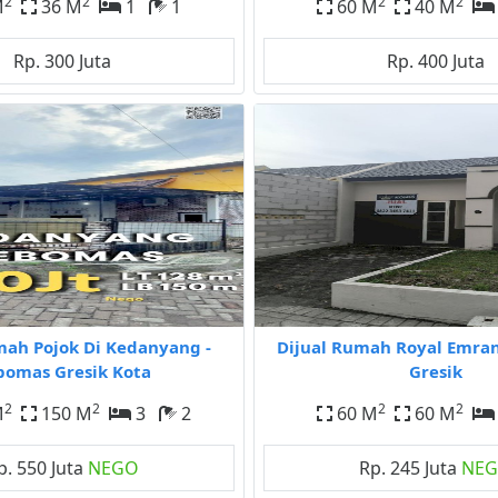
2
2
2
2
M
36 M
1
1
60 M
40 M
Rp. 300 Juta
Rp. 400 Juta
mah Pojok Di Kedanyang -
Dijual Rumah Royal Emr
bomas Gresik Kota
Gresik
2
2
2
2
M
150 M
3
2
60 M
60 M
p. 550 Juta
NEGO
Rp. 245 Juta
NE