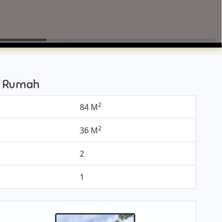
si Rumah
2
84 M
2
36 M
2
1