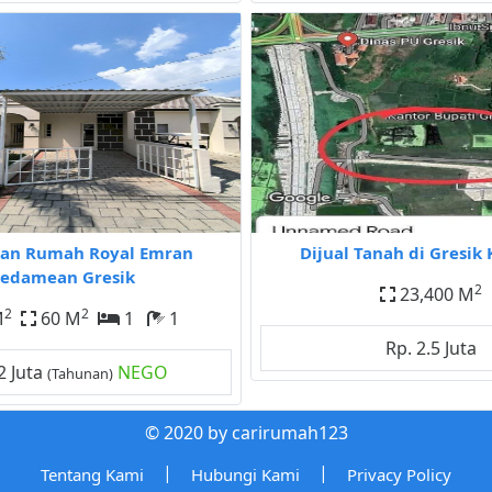
an Rumah Royal Emran
Dijual Tanah di Gresik
edamean Gresik
2
23,400 M
2
2
M
60 M
1
1
Rp. 2.5 Juta
2 Juta
NEGO
(Tahunan)
© 2020 by carirumah123
|
|
Tentang Kami
Hubungi Kami
Privacy Policy