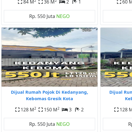
2
2
84 M
36 M
2
1
60 
Rp. 550 Juta
NEGO
Dijual Rumah Pojok Di Kedanyang,
Dijual Ru
Kebomas Gresik Kota
Ke
2
2
128 M
150 M
3
2
128 
Rp. 550 Juta
NEGO
R