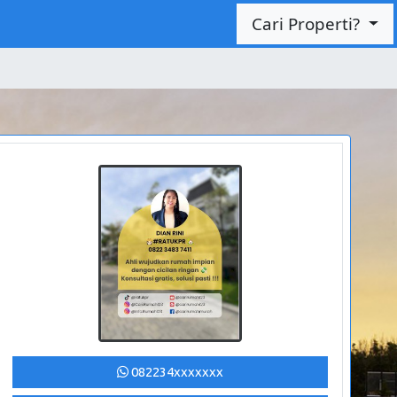
Cari Properti?
082234xxxxxxx