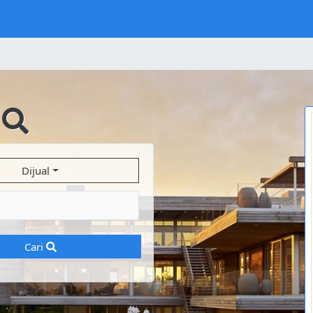
i
Dijual
Cari