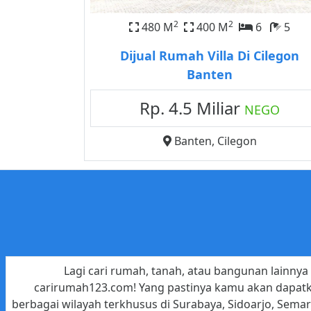
2
2
480 M
400 M
6
5
Dijual Rumah Villa Di Cilegon
Banten
Rp. 4.5 Miliar
NEGO
Banten
,
Cilegon
Lagi cari rumah, tanah, atau bangunan lainnya 
carirumah123.com! Yang pastinya kamu akan dapatka
berbagai wilayah terkhusus di Surabaya, Sidoarjo, Sema