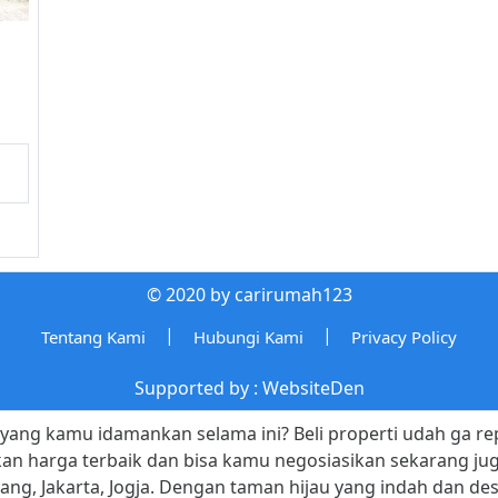
© 2020 by carirumah123
|
|
Tentang Kami
Hubungi Kami
Privacy Policy
Supported by :
WebsiteDen
yang kamu idamankan selama ini? Beli properti udah ga rep
n harga terbaik dan bisa kamu negosiasikan sekarang jug
rang, Jakarta, Jogja. Dengan taman hijau yang indah dan de