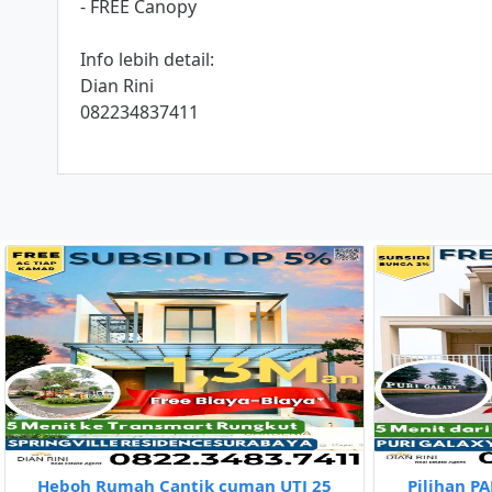
- FREE Canopy
Info lebih detail:
Dian Rini
082234837411
Heboh Rumah Cantik cuman UTJ 25
Pilihan P