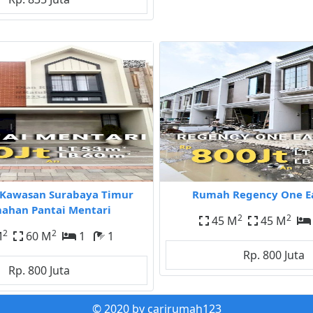
Kawasan Surabaya Timur
Rumah Regency One E
ahan Pantai Mentari
2
2
45 M
45 M
2
2
M
60 M
1
1
Rp. 800 Juta
Rp. 800 Juta
© 2020 by carirumah123