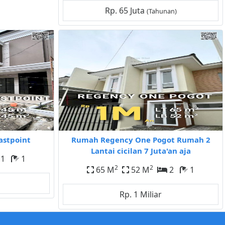
Rp. 65 Juta
(Tahunan)
astpoint
Rumah Regency One Pogot Rumah 2
Lantai cicilan 7 Juta'an aja
1
1
2
2
65 M
52 M
2
1
Rp. 1 Miliar