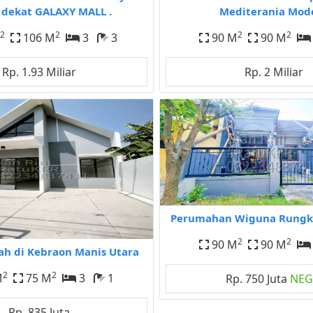
 dekat GALAXY MALL .
Mediterania Mod
2
2
2
2
106 M
3
3
90 M
90 M
Rp. 1.93 Miliar
Rp. 2 Miliar
Perumahan Wiguna Rungku
2
2
90 M
90 M
ah di Kebraon Manis Utara
2
2
M
75 M
3
1
Rp. 750 Juta
NE
Rp. 835 Juta