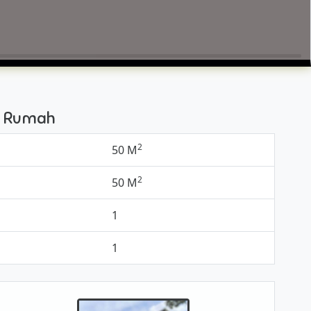
si Rumah
2
50 M
2
50 M
1
1