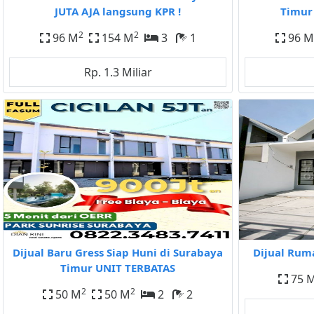
JUTA AJA langsung KPR !
Timur
2
2
96 M
154 M
3
1
96 M
Rp. 1.3 Miliar
Dijual Baru Gress Siap Huni di Surabaya
Dijual Rum
Timur UNIT TERBATAS
75 
2
2
50 M
50 M
2
2