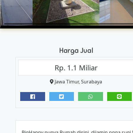
Harga Jual
Rp. 1.1 Miliar
Jawa Timur
,
Surabaya
BigHappy punya Rumah disini, dijamin ngga rugi 