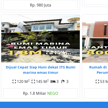
Rp. 980 Juta
Dijual Cepat Siap Huni dekat ITS Bumi
Rumah di 
marina emas timur
Perum
2
2
120 M
145 M
3
3
53 
Rp. 1.8 Miliar
NEGO