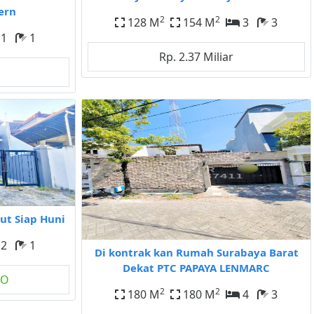
ern
2
2
128 M
154 M
3
3
1
1
Rp. 2.37 Miliar
t Siap Huni
2
1
Di kontrak kan Rumah Surabaya Barat
Dekat PTC PAPAYA LENMARC
GO
2
2
180 M
180 M
4
3