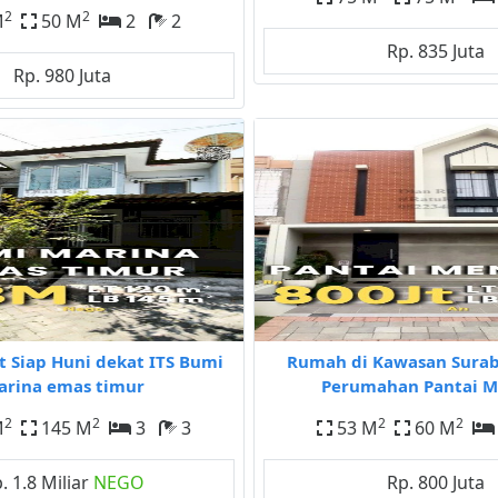
2
2
M
50 M
2
2
Rp. 835 Juta
Rp. 980 Juta
t Siap Huni dekat ITS Bumi
Rumah di Kawasan Sura
rina emas timur
Perumahan Pantai M
2
2
2
2
M
145 M
3
3
53 M
60 M
. 1.8 Miliar
NEGO
Rp. 800 Juta