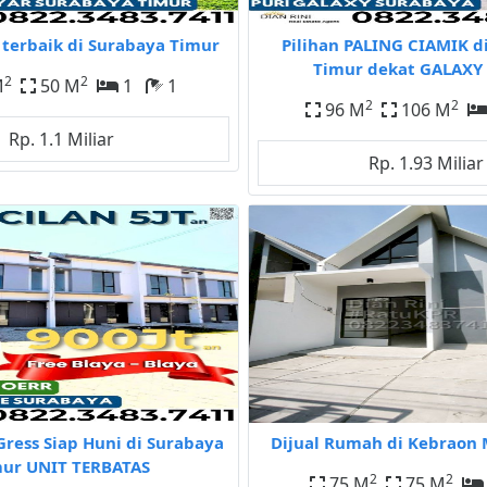
terbaik di Surabaya Timur
Pilihan PALING CIAMIK d
Timur dekat GALAXY 
2
2
M
50 M
1
1
2
2
96 M
106 M
Rp. 1.1 Miliar
Rp. 1.93 Miliar
Gress Siap Huni di Surabaya
Dijual Rumah di Kebraon 
ur UNIT TERBATAS
2
2
75 M
75 M