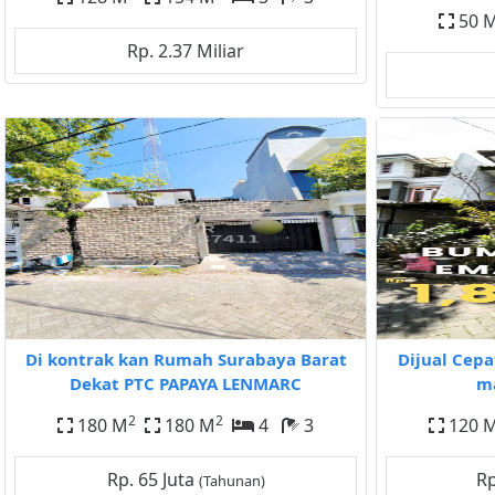
50 
Rp. 2.37 Miliar
Di kontrak kan Rumah Surabaya Barat
Dijual Cepa
Dekat PTC PAPAYA LENMARC
ma
2
2
180 M
180 M
4
3
120 
Rp. 65 Juta
Rp
(Tahunan)