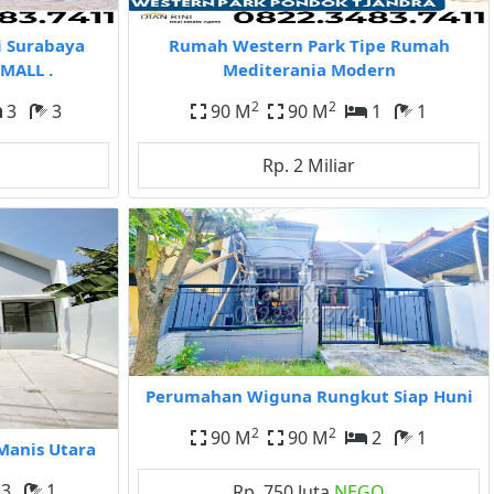
i Surabaya
Rumah Western Park Tipe Rumah
MALL .
Mediterania Modern
2
2
3
3
90 M
90 M
1
1
Rp. 2 Miliar
Perumahan Wiguna Rungkut Siap Huni
2
2
90 M
90 M
2
1
Manis Utara
3
1
Rp. 750 Juta
NEGO