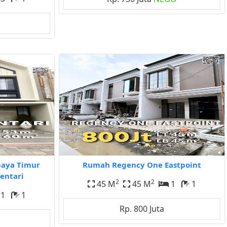
baya Timur
Rumah Regency One Eastpoint
entari
2
2
45 M
45 M
1
1
1
1
Rp. 800 Juta