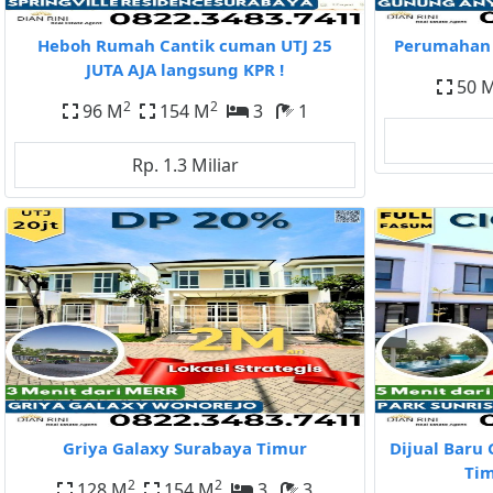
Heboh Rumah Cantik cuman UTJ 25
Perumahan 
JUTA AJA langsung KPR !
50 
2
2
96 M
154 M
3
1
Rp. 1.3 Miliar
Griya Galaxy Surabaya Timur
Dijual Baru 
Tim
2
2
128 M
154 M
3
3