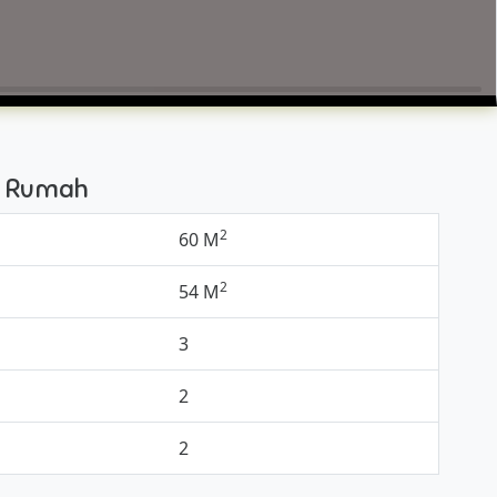
si Rumah
2
60 M
2
54 M
3
2
2