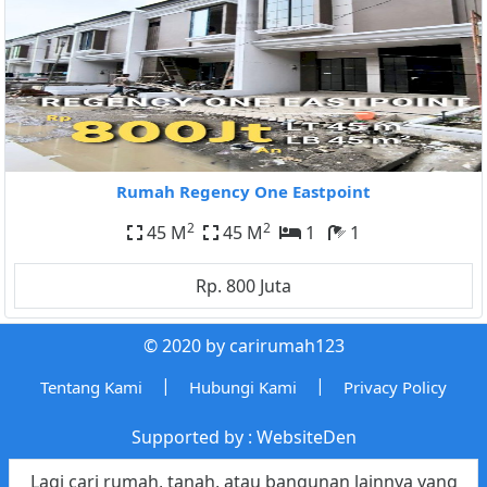
Rumah Regency One Eastpoint
2
2
45 M
45 M
1
1
Rp. 800 Juta
© 2020 by carirumah123
|
|
Tentang Kami
Hubungi Kami
Privacy Policy
Supported by :
WebsiteDen
Lagi cari rumah, tanah, atau bangunan lainnya yang