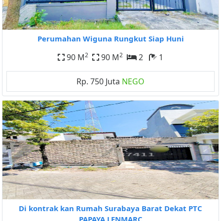
Perumahan Wiguna Rungkut Siap Huni
2
2
90 M
90 M
2
1
Rp. 750 Juta
NEGO
Di kontrak kan Rumah Surabaya Barat Dekat PTC
PAPAYA LENMARC