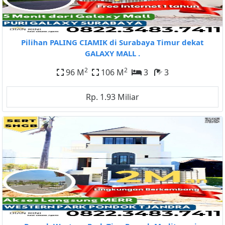
Pilihan PALING CIAMIK di Surabaya Timur dekat
GALAXY MALL .
2
2
96 M
106 M
3
3
Rp. 1.93 Miliar