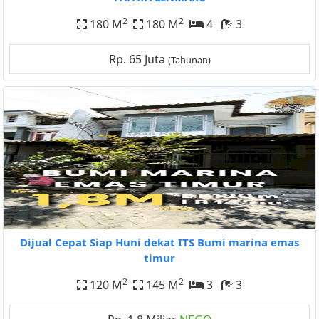
2
2
180 M
180 M
4
3
Rp. 65 Juta
(Tahunan)
Dijual Cepat Siap Huni dekat ITS Bumi marina emas
timur
2
2
120 M
145 M
3
3