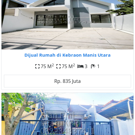
Dijual Rumah di Kebraon Manis Utara
2
2
75 M
75 M
3
1
Rp. 835 Juta