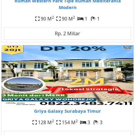
Rumah Western Park Tipe Rumah Mediterania
Modern
2
2
90 M
90 M
1
1
Rp. 2 Miliar
Griya Galaxy Surabaya Timur
2
2
128 M
154 M
3
3