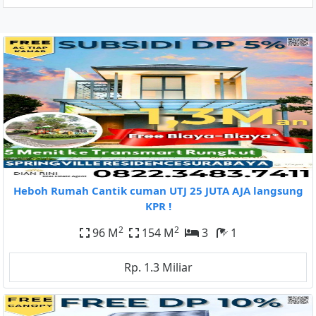
Heboh Rumah Cantik cuman UTJ 25 JUTA AJA langsung
KPR !
2
2
96 M
154 M
3
1
Rp. 1.3 Miliar